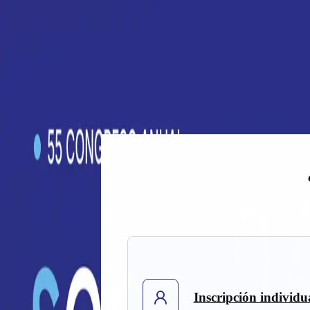
Volver no disponible
Ir adelante no disponible
Cambiar a modo oscuro
🇪🇸
ES
Ayuda
Inscripción
Inscripción individu